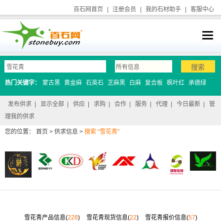
百石网首页
|
注册会员
|
我的石材助手
|
客服中心
热门关键字：
蒙古黑
黄金麻
石英石
芝麻黑
白麻
复合板
枫叶红
承德绿
发布供求
|
显示全部
|
供应
|
求购
|
合作
|
服务
|
代理
|
今日最新
|
管
理我的供求
您的位置：
首页
>
供求信息
>
搜索 "雪花青"
雪花青产品信息(
228
)
雪花青现货信息(
22
)
雪花青报价信息(
57
)