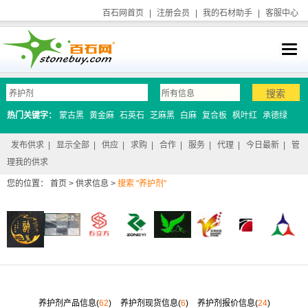
百石网首页
|
注册会员
|
我的石材助手
|
客服中心
热门关键字：
蒙古黑
黄金麻
石英石
芝麻黑
白麻
复合板
枫叶红
承德绿
发布供求
|
显示全部
|
供应
|
求购
|
合作
|
服务
|
代理
|
今日最新
|
管
理我的供求
您的位置：
首页
>
供求信息
>
搜索 "养护剂"
养护剂产品信息(
62
)
养护剂现货信息(
6
)
养护剂报价信息(
24
)