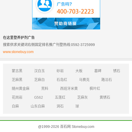
在这里登养护剂广告
搜索供求关键词右侧固定排名推广刊登热线:0592-3725999
www.stonebuy.com
蒙古黑
汉白玉
砂岩
大板
墓碑
锈石
芝麻黑
芝麻白
石岛红
马赛克
路沿石
随州黄金麻
荒料
西班牙米黄
枫叶红
花岗岩
G562
五莲红
芝麻灰
黄锈石
白麻
山东白麻
洞石
球
@1999-2026 百石网 Stonebuy.com