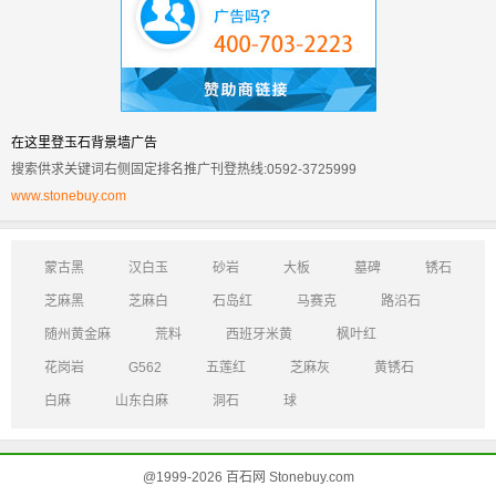
在这里登玉石背景墙广告
搜索供求关键词右侧固定排名推广刊登热线:0592-3725999
www.stonebuy.com
蒙古黑
汉白玉
砂岩
大板
墓碑
锈石
芝麻黑
芝麻白
石岛红
马赛克
路沿石
随州黄金麻
荒料
西班牙米黄
枫叶红
花岗岩
G562
五莲红
芝麻灰
黄锈石
白麻
山东白麻
洞石
球
@1999-2026 百石网 Stonebuy.com