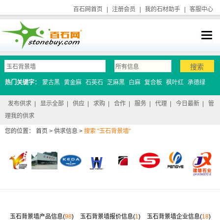
百石网首页
|
注册会员
|
我的石材助手
|
客服中心
热门关键字：
蒙古黑
黄金麻
石英石
芝麻黑
白麻
复合板
枫叶红
承德绿
发布供求
|
显示全部
|
供应
|
求购
|
合作
|
服务
|
代理
|
今日最新
|
管
理我的供求
您的位置：
首页
>
供求信息
>
搜索 "玉石背景墙"
玉石背景墙产品信息(
98
)
玉石背景墙报价信息(
1
)
玉石背景墙企业信息(
18
)