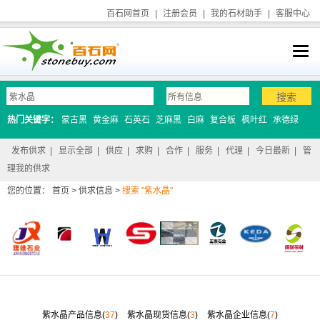
百石网首页
|
注册会员
|
我的石材助手
|
客服中心
热门关键字：
蒙古黑
黄金麻
石英石
芝麻黑
白麻
复合板
枫叶红
承德绿
发布供求
|
显示全部
|
供应
|
求购
|
合作
|
服务
|
代理
|
今日最新
|
管
理我的供求
您的位置：
首页
>
供求信息
>
搜索 "紫水晶"
紫水晶产品信息(
37
)
紫水晶现货信息(
3
)
紫水晶企业信息(
7
)