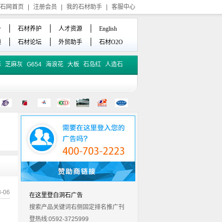
石网首页
|
注册会员
|
我的石材助手
|
客服中心
备
石材养护
人才资源
English
频
石材论坛
外贸助手
石材O2O
麻
芝麻灰
G654
海浪花
大板
石岛红
人造石
-06
在这里登白洞石广告
搜索产品关键词右侧固定排名推广刊
登热线:0592-3725999