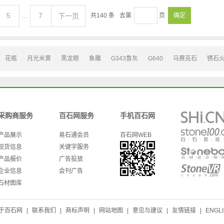
5
…
7
下一页
共
140
条
去第
页
确定
花瓶
月光米黄
黑龙眼
象雕
G343鲁灰
G640
马赛克石
锈石
采购商服务
百石网服务
手机百石网
产品展示
易石通会员
百石网WEB
现货信息
关键字服务
产品报价
广告投放
企业信息
会刊广告
石材图库
于百石网
|
联系我们
|
商标声明
|
网站地图
|
意见与建议
|
友情链接
|
ENGL