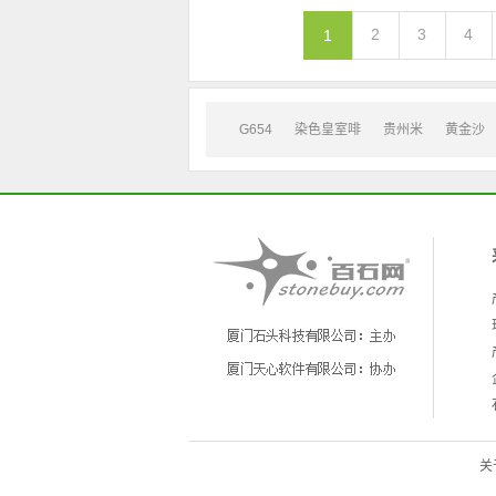
2
3
4
1
G654
染色皇室啡
贵州米
黄金沙
关