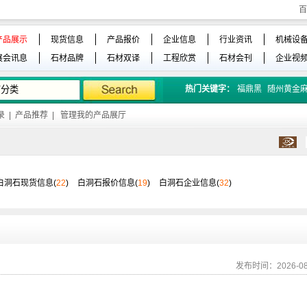
百
产品展示
现货信息
产品报价
企业信息
行业资讯
机械设
展会讯息
石材品牌
石材双译
工程欣赏
石材会刊
企业视
热门关键字：
福鼎黑
随州黄金
录
|
产品推荐
|
管理我的产品展厅
白洞石现货信息(
22
)
白洞石报价信息(
19
)
白洞石企业信息(
32
)
发布时间：2026-08