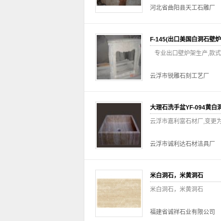
河北省曲阳县天工石雕厂
F-145(出口美国白洞石壁炉架(Whi
专业出口壁炉架生产,款式
云浮市锐雕石刻工艺厂
大理石洗手盆YF-094黄白
云浮市嘉利富石材厂,变更
云浮市诚利达石材洁具厂
米白洞石，米黄洞石
米白洞石，米黄洞石
福建省诚祥石业有限公司