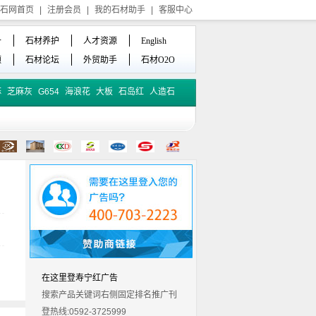
石网首页
|
注册会员
|
我的石材助手
|
客服中心
备
石材养护
人才资源
English
频
石材论坛
外贸助手
石材O2O
麻
芝麻灰
G654
海浪花
大板
石岛红
人造石
在这里登寿宁红广告
搜索产品关键词右侧固定排名推广刊
登热线:0592-3725999