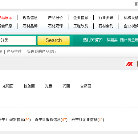
百
产品展示
现货信息
产品报价
企业信息
行业资讯
机械设
展会讯息
石材品牌
石材双译
工程欣赏
石材会刊
企业视
热门关键字：
福鼎黑
随州黄金
录
|
产品推荐
|
管理我的产品展厅
龙眼面
拉丝面
光板
光面
自然面
寿宁红现货信息(
20
)
寿宁红报价信息(
47
)
寿宁红企业信息(
41
)