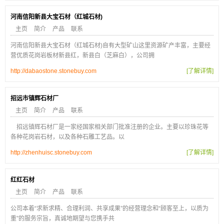
河南信阳新县大宝石材（红城石材)
主页
简介
产品
联系
河南信阳新县大宝石材（红城石材)自有大型矿山这里资源矿产丰富，主要经
营优质花岗岩板材新县红，新县白（芝麻白），公司拥
http://dabaostone.stonebuy.com
[了解详情]
招远市镇辉石材厂
主页
简介
产品
联系
招远镇辉石材厂是一家经国家相关部门批准注册的企业。主要以珍珠花等
各种花岗岩石材，以及各种石雕工艺品。以
http://zhenhuisc.stonebuy.com
[了解详情]
红红石材
主页
简介
产品
联系
公司本着“求新求精、合理利润、共享成果”的经营理念和“顾客至上，以质为
重”的服务宗旨，真诚地期望与您携手共