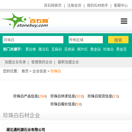
百石网首页
|
注册会员
|
我的石材助手
|
客服中心
热门关键字：
黑白根
路沿石
芝麻白
花岗岩
枫叶红
黄金钻
珍珠白
黑金花
加盟企业名录
|
管理我的企业
|
最新加盟企业
您的位置：
首页
>
企业信息
>
珍珠白
珍珠白产品信息(
294
)
珍珠白供求信息(
303
)
珍珠白现货信息(
15
)
珍珠白报价信息(
58
)
珍珠白石材企业
湖北通利源石业有限公司