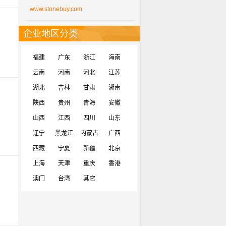
www.stonebuy.com
企业地区分类
福建
广东
浙江
海南
云南
河南
河北
江苏
湖北
吉林
甘肃
湖南
陕西
贵州
青海
安徽
山西
江西
四川
山东
辽宁
黑龙江
内蒙古
广西
西藏
宁夏
新疆
北京
上海
天津
重庆
香港
澳门
台湾
其它