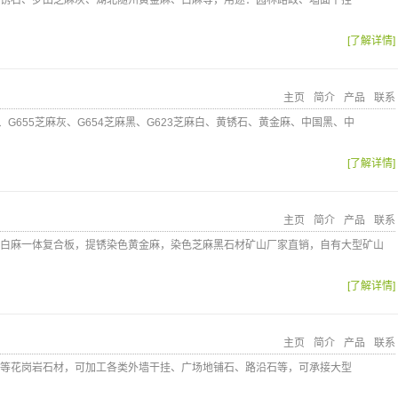
锈石、罗田芝麻灰、湖北随州黄金麻、白麻等，用途：园林路政、墙面干挂
[了解详情]
主页
简介
产品
联系
、G655芝麻灰、G654芝麻黑、G623芝麻白、黄锈石、黄金麻、中国黑、中
[了解详情]
主页
简介
产品
联系
白麻一体复合板，提锈染色黄金麻，染色芝麻黑石材矿山厂家直销，自有大型矿山
[了解详情]
主页
简介
产品
联系
等花岗岩石材，可加工各类外墙干挂、广场地铺石、路沿石等，可承接大型