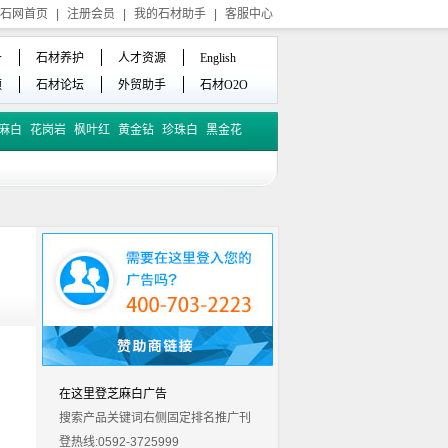
石网首页
|
注册会员
|
我的石材助手
|
客服中心
备
石材养护
人才资源
English
频
石材论坛
外贸助手
石材O2O
麻白
花岗岩
枫叶红
黄金钻
珍珠白
黑金花
在这里登芝麻白广告
搜索产品关键词右侧固定排名推广刊
登热线:0592-3725999