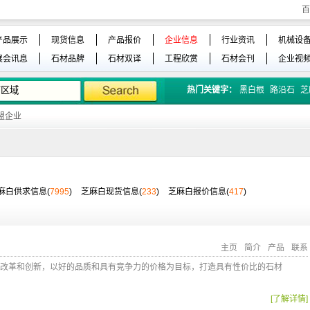
百
产品展示
现货信息
产品报价
企业信息
行业资讯
机械设
展会讯息
石材品牌
石材双译
工程欣赏
石材会刊
企业视
热门关键字：
黑白根
路沿石
芝
盟企业
麻白供求信息(
7995
)
芝麻白现货信息(
233
)
芝麻白报价信息(
417
)
主页
简介
产品
联系
改革和创新，以好的品质和具有竞争力的价格为目标，打造具有性价比的石材
[了解详情]