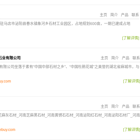
主页
简介
产品
联系
驻马店市泌阳县春水镇象河乡石材工业园区，占地规划600亩，一期已建成占地
[了解详情]
石业有限公司
主页
简介
产品
联系
有限公司坐落于素有“中国中部石材之乡”、“中国杜鹃花城”之美誉的湖北省麻城市，与
buy.com
[了解详情]
主页
简介
产品
联系
芝麻灰石材_河南芝麻黑石材_河南黄锈石石材_河南泌阳红石材_河南泌阳石材厂_河南
nebuy.com
[了解详情]