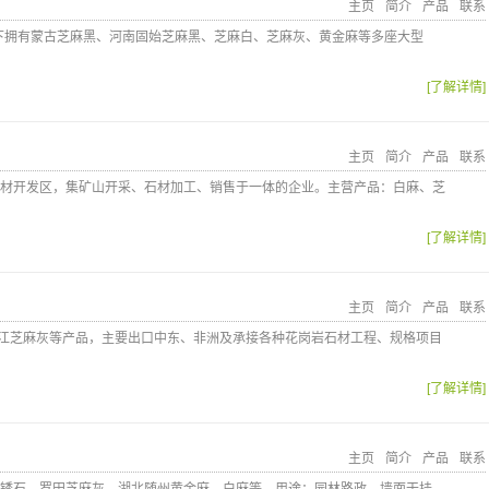
主页
简介
产品
联系
旗下拥有蒙古芝麻黑、河南固始芝麻黑、芝麻白、芝麻灰、黄金麻等多座大型
[了解详情]
主页
简介
产品
联系
材开发区，集矿山开采、石材加工、销售于一体的企业。主营产品：白麻、芝
[了解详情]
主页
简介
产品
联系
廉江芝麻灰等产品，主要出口中东、非洲及承接各种花岗岩石材工程、规格项目
[了解详情]
主页
简介
产品
联系