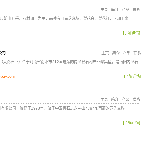
主页
简介
产品
联系
以矿山开采、石材加工为主，品种有河南芝麻灰、梨花白、梨花红，可加工出
[了解详情]
公司
主页
简介
产品
联系
（大鸿石业）位于河南省南阳市312国道旁的内乡县石材产业聚集区，是南阳内乡石
ebuy.com
[了解详情]
主页
简介
产品
联系
有限公司，始建于1998年，位于中国青石之乡---山东省*东南部的苏鲁交界
[了解详情]