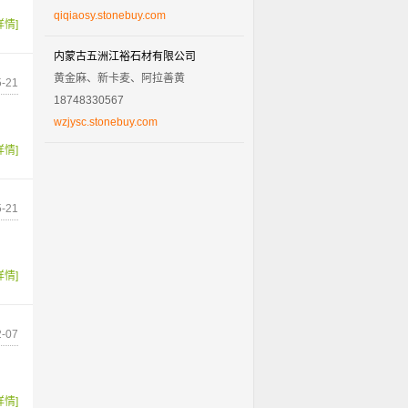
qiqiaosy.stonebuy.com
详情]
内蒙古五洲江裕石材有限公司
黄金麻、新卡麦、阿拉善黄
-21
18748330567
wzjysc.stonebuy.com
详情]
-21
详情]
-07
详情]