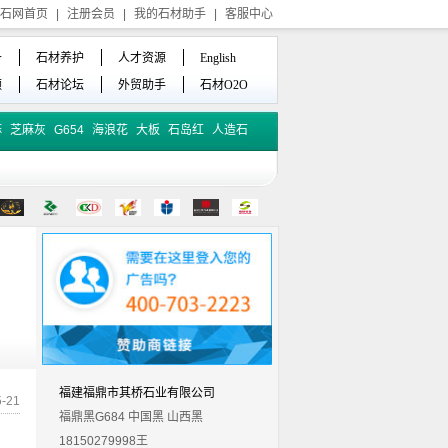
石网首页
|
注册会员
|
我的石材助手
|
客服中心
备
石材养护
人才资源
English
频
石材论坛
外贸助手
石材O2O
麻
芝麻灰
G654
海浪花
大板
石岛红
人造石
福建福鼎市其桥石业有限公司
-21
福鼎黑G684 中国黑 山西黑
18150279998王