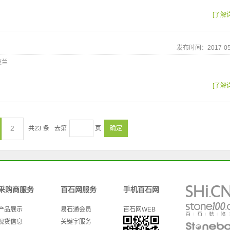
[了解
发布时间：2017-05
波兰
[了解
2
共
23
条
去第
页
确定
采购商服务
百石网服务
手机百石网
产品展示
易石通会员
百石网WEB
现货信息
关键字服务