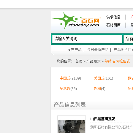
供求信息
石材图库
发布产品
|
今日最新产品
|
产品图片目
您的位置：
首页
>
产品展示
>
墓碑 & 阿拉伯式
中国式
(2189)
美国式
(161)
欧
纪念碑
(35)
外栅
(4)
宠
产品信息列表
山西黑墓碑批发
润和石材有限公司的石材产