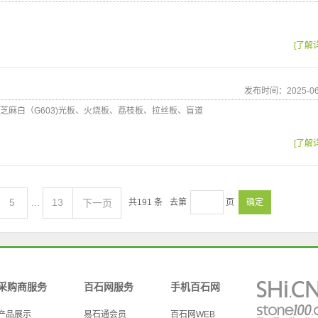
[了解
发布时间：2025-06
芝麻白（G603)光板、火烧板、荔枝板、拉丝板、盲道
[了解
5
…
13
下一页
共
191
条
去第
页
确定
采购商服务
百石网服务
手机百石网
产品展示
易石通会员
百石网WEB