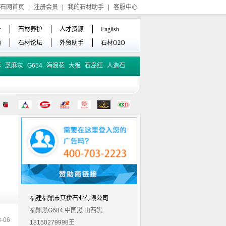
石网首页
|
注册会员
|
我的石材助手
|
客服中心
备
石材养护
人才资源
English
频
石材论坛
外贸助手
石材O2O
麻
芝麻灰
G654
海浪花
大板
石岛红
人造石
福建福鼎市其桥石业有限公司
福鼎黑G684 中国黑 山西黑
-06
18150279998王