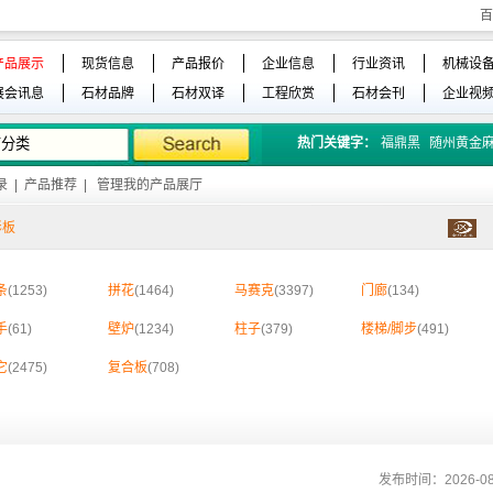
百
产品展示
现货信息
产品报价
企业信息
行业资讯
机械设
展会讯息
石材品牌
石材双译
工程欣赏
石材会刊
企业视
热门关键字：
福鼎黑
随州黄金
录
|
产品推荐
|
管理我的产品展厅
形板
条
(1253)
拼花
(1464)
马赛克
(3397)
门廊
(134)
手
(61)
壁炉
(1234)
柱子
(379)
楼梯/脚步
(491)
它
(2475)
复合板
(708)
发布时间：2026-08