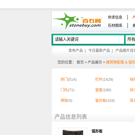
供求信息
石材图库
发布产品
|
今日最新产品
|
产品图片目
您的位置：
首页
>
产品展示
>
建筑物配套 & 弧
拱门
(514)
栏杆
(1429)
线
门托
(71)
窗套
(190)
扶
烤架
(3)
窗台板
(104)
其
产品信息列表
弧形板