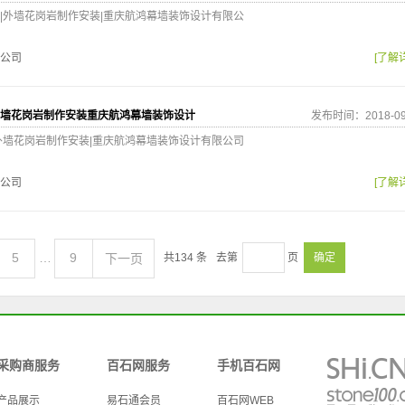
|外墙花岗岩制作安装|重庆航鸿幕墙装饰设计有限公
公司
[了解
墙花岗岩制作安装重庆航鸿幕墙装饰设计
发布时间：2018-09
外墙花岗岩制作安装|重庆航鸿幕墙装饰设计有限公司
公司
[了解
5
…
9
下一页
共
134
条
去第
页
确定
采购商服务
百石网服务
手机百石网
产品展示
易石通会员
百石网WEB