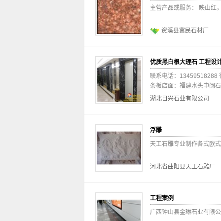
主营产品或服务： 映山红
资溪县富民石材厂
优质黑白根大理石 工程设
联系电话：13459518288
条板店面：福建水头中闽石材
湖北日兴石业有限公司
浮雕
天工石雕专业制作各式欧式浮雕和异形线条...
河北省曲阳县天工石雕厂
工程案例
广西钟山县金琳石业有限公司 