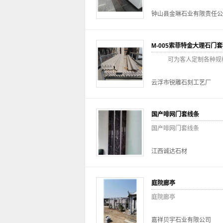
钟山县金琳石业有限责任公
M-005索菲特金大理石门套
可为客人定制各种规格
云浮市锐雕石刻工艺厂
国产啡网门套线条
国产啡网门套线条
江西诚达石材
庭院廊亭
庭院廊亭
嘉祥贝宇石业有限公司