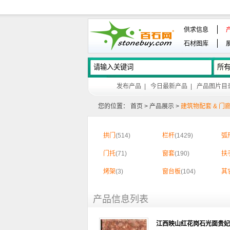
供求信息
石材图库
发布产品
|
今日最新产品
|
产品图片目
您的位置：
首页
>
产品展示
>
建筑物配套 & 门
拱门
(514)
栏杆
(1429)
弧
门托
(71)
窗套
(190)
扶
烤架
(3)
窗台板
(104)
其
产品信息列表
江西映山红花岗石光面贵妃