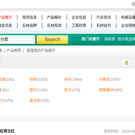
百
产品展示
现货信息
产品报价
企业信息
行业资讯
机械设
展会讯息
石材品牌
石材双译
工程欣赏
石材会刊
企业视
热门关键字：
福鼎黑
随州黄金
录
|
产品推荐
|
管理我的产品展厅
廊
形板
(191)
线条
(1253)
拼花
(1464)
马赛克
(3397)
手
(61)
壁炉
(1234)
柱子
(379)
楼梯/脚步
(491)
它
(2475)
复合板
(708)
红帝王红
发布时间：2026-08