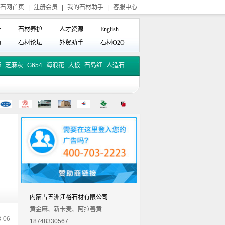
石网首页
|
注册会员
|
我的石材助手
|
客服中心
备
石材养护
人才资源
English
频
石材论坛
外贸助手
石材O2O
麻
芝麻灰
G654
海浪花
大板
石岛红
人造石
内蒙古五洲江裕石材有限公司
黄金麻、新卡麦、阿拉善黄
-06
18748330567