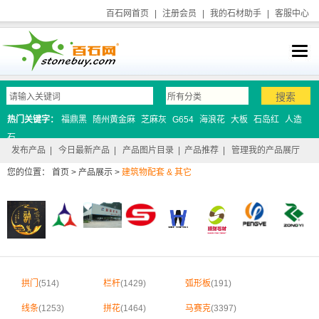
百石网首页
|
注册会员
|
我的石材助手
|
客服中心
热门关键字：
福鼎黑
随州黄金麻
芝麻灰
G654
海浪花
大板
石岛红
人造
石
发布产品
|
今日最新产品
|
产品图片目录
|
产品推荐
|
管理我的产品展厅
您的位置：
首页
>
产品展示
>
建筑物配套 & 其它
拱门
(514)
栏杆
(1429)
弧形板
(191)
线条
(1253)
拼花
(1464)
马赛克
(3397)