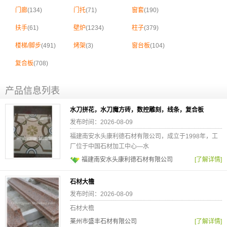
门廊
(134)
门托
(71)
窗套
(190)
扶手
(61)
壁炉
(1234)
柱子
(379)
楼梯/脚步
(491)
烤架
(3)
窗台板
(104)
复合板
(708)
产品信息列表
水刀拼花，水刀魔方砖，数控雕刻，线条，复合板
发布时间：2026-08-09
福建南安水头康利德石材有限公司，成立于1998年，工
厂位于中国石材加工中心—水
福建南安水头康利德石材有限公司
[了解详情]
石材大檐
发布时间：2026-08-09
石材大檐
莱州市盛丰石材有限公司
[了解详情]